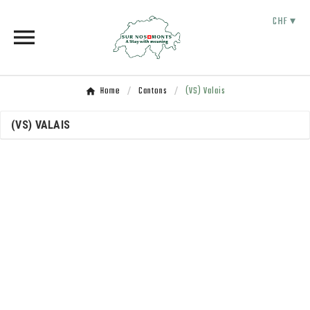
CHF ▾

Home
Cantons
(VS) Valais
(VS) VALAIS