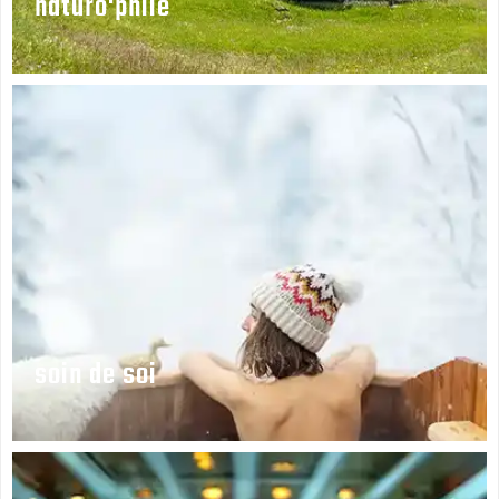
naturo'phile
soin de soi