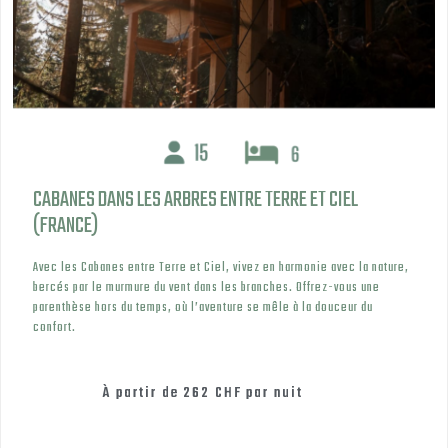
CABANES DANS LES ARBRES ENTRE TERRE ET CIEL
(FRANCE)
Avec les Cabanes entre Terre et Ciel, vivez en harmonie avec la nature,
bercés par le murmure du vent dans les branches. Offrez-vous une
parenthèse hors du temps, où l’aventure se mêle à la douceur du
confort.
À partir de
262 CHF
par nuit