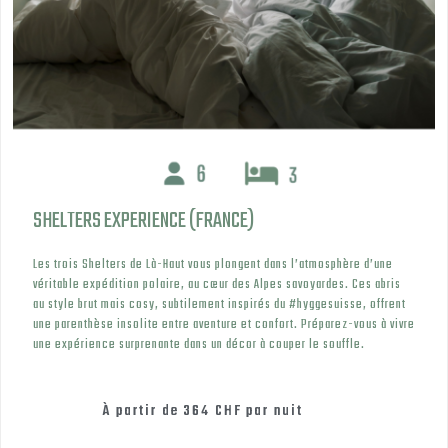
SHELTERS EXPERIENCE (FRANCE)
Les trois Shelters de Là-Haut vous plongent dans l’atmosphère d’une
véritable expédition polaire, au cœur des Alpes savoyardes. Ces abris
au style brut mais cosy, subtilement inspirés du #hyggesuisse, offrent
une parenthèse insolite entre aventure et confort. Préparez-vous à vivre
une expérience surprenante dans un décor à couper le souffle.
À partir de
364 CHF
par nuit