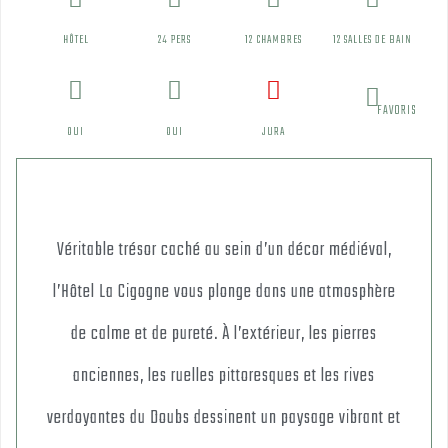
HÔTEL
24 PERS
12 CHAMBRES
12 SALLES DE BAIN
FAVORIS
OUI
OUI
JURA
Véritable trésor caché au sein d’un décor médiéval,
l’Hôtel La Cigogne vous plonge dans une atmosphère
de calme et de pureté. À l’extérieur, les pierres
anciennes, les ruelles pittoresques et les rives
verdoyantes du Doubs dessinent un paysage vibrant et