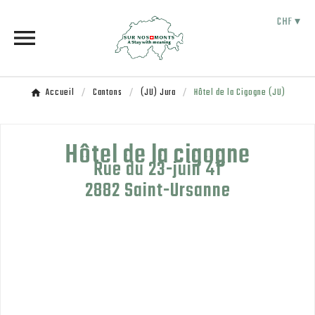
CHF ▾

Accueil
Cantons
(JU) Jura
Hôtel de la Cigogne (JU)
Hôtel de la cigogne
Rue du 23-juin 41
2882 Saint-Ursanne