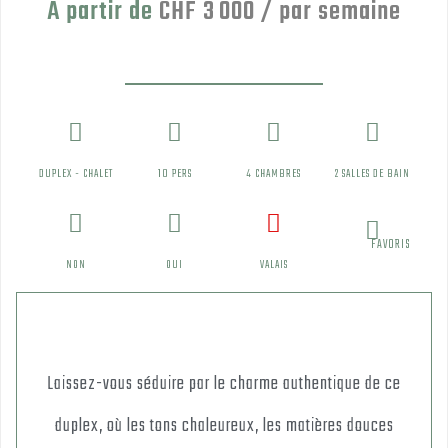
À partir de
CHF 3 000 / par semaine
DUPLEX - CHALET
10 PERS
4 CHAMBRES
2 SALLES DE BAIN
FAVORIS
NON
OUI
VALAIS
Laissez-vous séduire par le charme authentique de ce
duplex, où les tons chaleureux, les matières douces