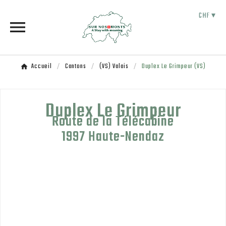
CHF ▾

Accueil
Cantons
(VS) Valais
Duplex Le Grimpeur (VS)
Duplex Le Grimpeur
Route de la Télécabine
1997 Haute-Nendaz